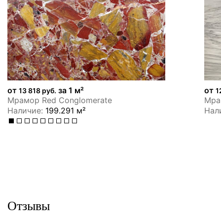
от
за 1 м²
от
13 818 руб.
1
Мрамор Red Conglomerate
Мрам
Наличие:
199.291 м²
Нал
Отзывы