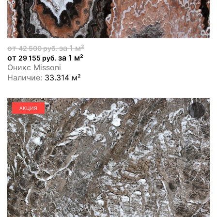
от
за 1 м²
42 500 руб.
от
за 1 м²
29 155 руб.
Оникс Missoni
Наличие:
33.314 м²
АКЦИЯ