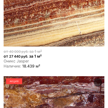
от
за 1 м²
40 000 руб.
от
за 1 м²
27 440 руб.
Оникс Jasper
Наличие:
18.439 м²
АКЦИЯ