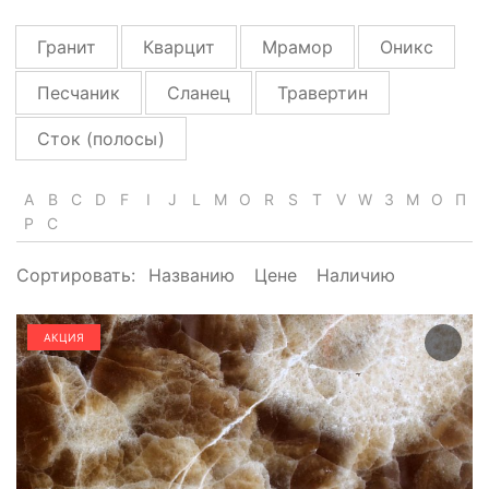
Гранит
Кварцит
Мрамор
Оникс
Песчаник
Сланец
Травертин
Сток (полосы)
A
B
C
D
F
I
J
L
M
O
R
S
T
V
W
З
М
О
П
Р
С
Сортировать:
Названию
Цене
Наличию
АКЦИЯ