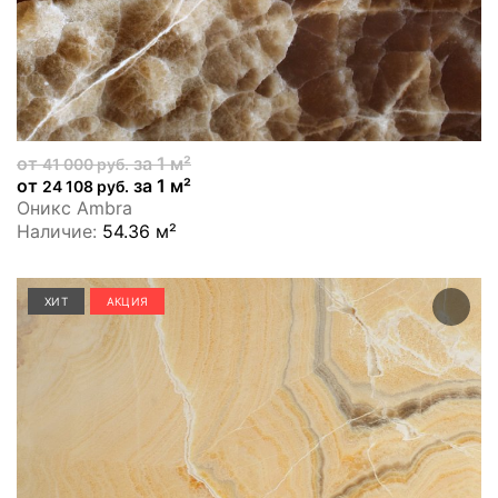
от
за 1 м²
41 000 руб.
от
за 1 м²
24 108 руб.
Оникс Ambra
Наличие:
54.36 м²
ХИТ
АКЦИЯ