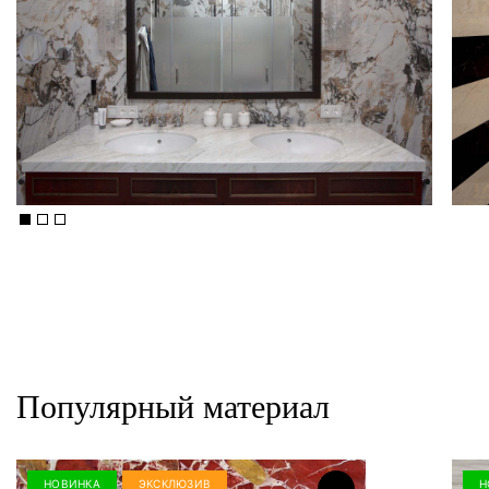
Популярный материал
НОВИНКА
ЭКСКЛЮЗИВ
Н