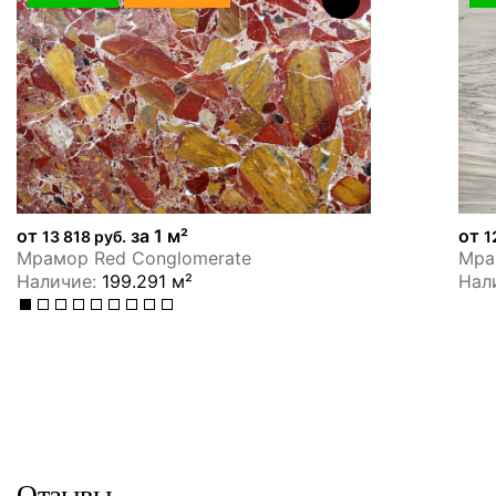
от
за 1 м²
от
13 818 руб.
1
Мрамор Red Conglomerate
Мрам
Наличие:
199.291 м²
Нал
Отзывы