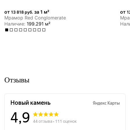
от
за 1 м²
от
13 818 руб.
1
Мрамор Red Conglomerate
Мрам
Наличие:
199.291 м²
Нал
Отзывы