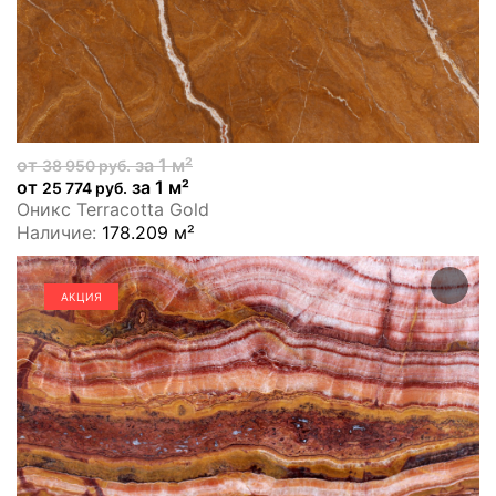
от
за 1 м²
38 950 руб.
от
за 1 м²
25 774 руб.
Оникс Terracotta Gold
Наличие:
178.209 м²
АКЦИЯ