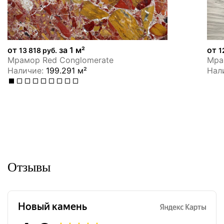
от
за 1 м²
от
13 818 руб.
1
Мрамор Red Conglomerate
Мрам
Наличие:
199.291 м²
Нал
Отзывы