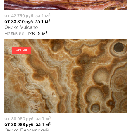
от
за 1 м²
42 750 руб.
от
за 1 м²
33 810 руб.
Оникс Vulcano
Наличие:
128.15 м²
АКЦИЯ
от
за 1 м²
38 950 руб.
от
за 1 м²
30 968 руб.
Оникс Персидский