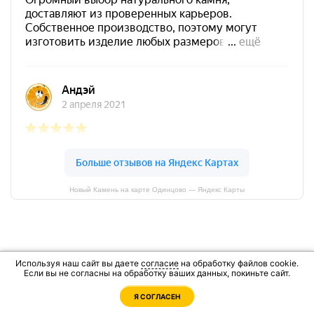
Новый Камень на карте Одинцово — Яндекс Карты
Используя наш сайт вы даете
согласие
на обработку файлов cookie.
Закажите расчет материала под ваш
Если вы не согласны на обработку ваших данных, покиньте сайт.
проект
Я СОГЛАСЕН