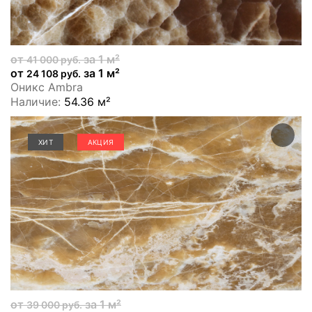
от
за 1 м²
41 000 руб.
от
за 1 м²
24 108 руб.
Оникс Ambra
Наличие:
54.36 м²
ХИТ
АКЦИЯ
от
за 1 м²
39 000 руб.