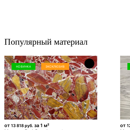
Популярный материал
НОВИНКА
ЭКСКЛЮЗИВ
от
за 1 м²
от
13 818 руб.
1