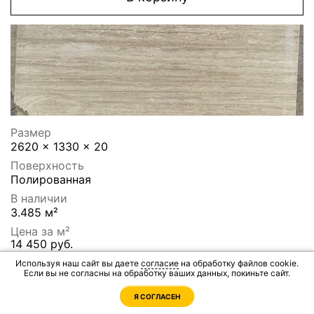
Размер
2620 x 1330 x 20
Поверхность
Полированная
В наличии
3.485 м²
Цена за м²
14 450 руб.
Цена за слэб
Используя наш сайт вы даете
согласие
на обработку файлов cookie.
Если вы не согласны на обработку ваших данных, покиньте сайт.
50 358 руб.
Я СОГЛАСЕН
В корзину