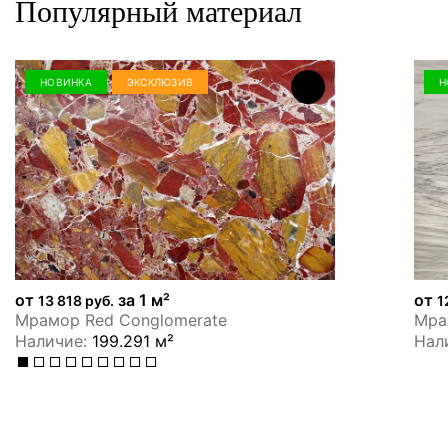
Популярный материал
НОВИНКА
ЭКСКЛЮЗИВ
Н
от
за 1 м²
от
13 818 руб.
1
Мрамор Red Conglomerate
Мрам
Наличие:
199.291 м²
Нал