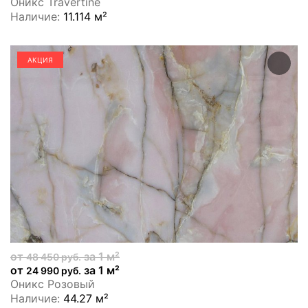
Оникс Travertine
Наличие:
11.114 м²
АКЦИЯ
от
за 1 м²
48 450 руб.
от
за 1 м²
24 990 руб.
Оникс Розовый
Наличие:
44.27 м²