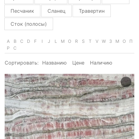
Песчаник
Сланец
Травертин
Сток (полосы)
A
B
C
D
F
I
J
L
M
O
R
S
T
V
W
З
М
О
П
Р
С
Сортировать:
Названию
Цене
Наличию