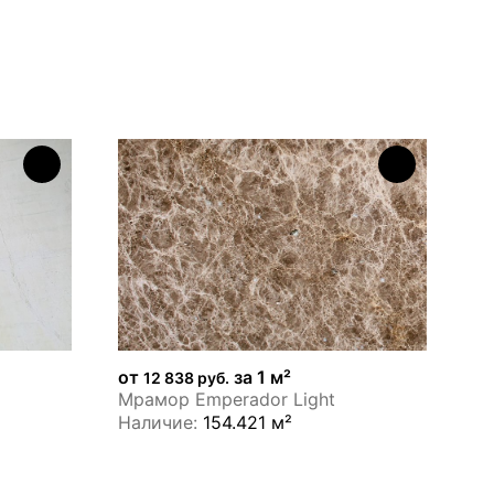
от
за 1 м²
о
12 838 руб.
Мрамор Emperador Light
Мр
Наличие:
154.421 м²
Н