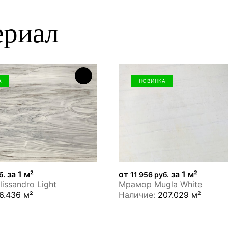
ериал
А
НОВИНКА
за 1 м²
от
за 1 м²
б.
11 956 руб.
issandro Light
Мрамор Mugla White
6.436 м²
Наличие:
207.029 м²