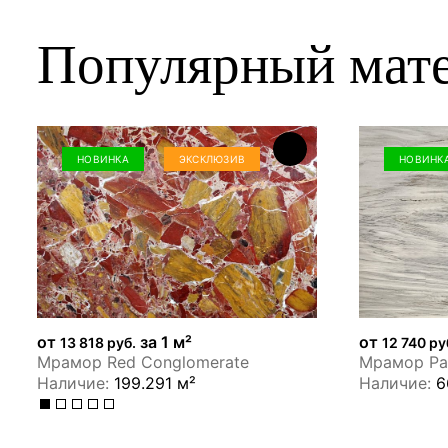
Популярный мат
НОВИНКА
ЭКСКЛЮЗИВ
НОВИНК
от
за 1 м²
от
13 818 руб.
12 740 ру
Мрамор Red Conglomerate
Мрамор Pal
Наличие:
199.291 м²
Наличие:
6