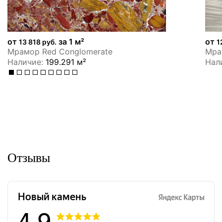
от
за 1 м²
от
13 818 руб.
1
Мрамор Red Conglomerate
Мрам
Наличие:
199.291 м²
Нал
Отзывы