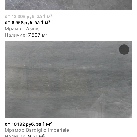
от
за 1 м²
13 395 руб.
от
за 1 м²
6 958 руб.
Мрамор Asinis
Наличие:
7.507 м²
от
за 1 м²
10 192 руб.
Мрамор Bardiglio Imperiale
Наличие:
9.51 м²