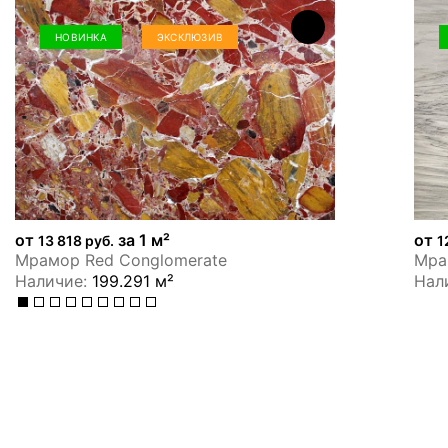
НОВИНКА
ЭКСКЛЮЗИВ
от
за 1 м²
от
13 818 руб.
1
Мрамор Red Conglomerate
Мрам
Наличие:
199.291 м²
Нал