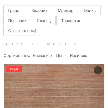
Гранит
Кварцит
Мрамор
Оникс
Песчаник
Сланец
Травертин
Сток (полосы)
A
B
C
D
E
F
I
L
M
P
R
S
T
V
Сортировать:
Названию
Цене
Наличию
АКЦИЯ