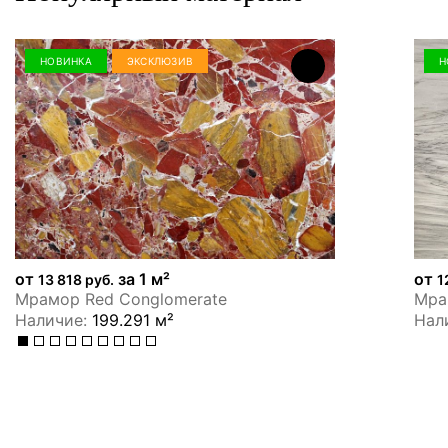
НОВИНКА
ЭКСКЛЮЗИВ
Н
от
за 1 м²
от
13 818 руб.
1
Мрамор Red Conglomerate
Мрам
Наличие:
199.291 м²
Нал