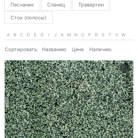
Песчаник
Сланец
Травертин
Сток (полосы)
A
B
C
D
E
G
I
J
K
M
N
O
P
R
S
T
V
W
Сортировать:
Названию
Цене
Наличию