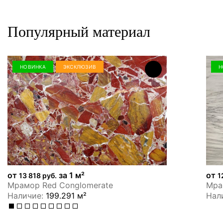
Популярный материал
НОВИНКА
ЭКСКЛЮЗИВ
Н
от
за 1 м²
от
13 818 руб.
1
Мрамор Red Conglomerate
Мрам
Наличие:
199.291 м²
Нал