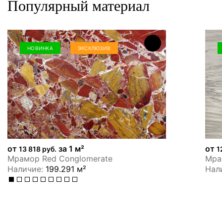
Популярный материал
НОВИНКА
ЭКСКЛЮЗИВ
от
за 1 м²
от
13 818 руб.
1
Мрамор Red Conglomerate
Мрам
Наличие:
199.291 м²
Нал