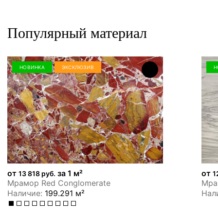
Популярный материал
НОВИНКА
ЭКСКЛЮЗИВ
Н
от
за 1 м²
от
13 818 руб.
1
Мрамор Red Conglomerate
Мрам
Наличие:
199.291 м²
Нал