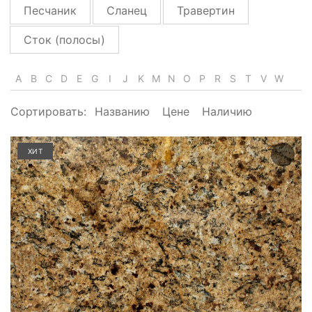
Песчаник
Сланец
Травертин
Сток (полосы)
A
B
C
D
E
G
I
J
K
M
N
O
P
R
S
T
V
W
Сортировать:
Названию
Цене
Наличию
ХИТ