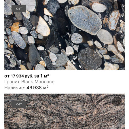
ХИТ
от
за 1 м²
17 934 руб.
Гранит Black Marinace
Наличие:
46.938 м²
ХИТ