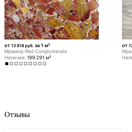
от
за 1 м²
от
13 818 руб.
1
Мрамор Red Conglomerate
Мрам
Наличие:
199.291 м²
Нал
Отзывы