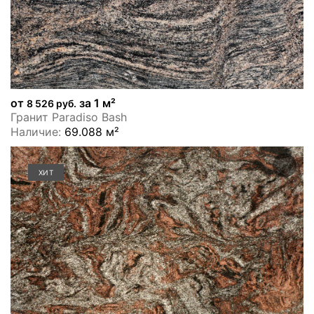
от
за 1 м²
8 526 руб.
Гранит Paradiso Bash
Наличие:
69.088 м²
ХИТ