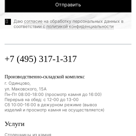
Даю
согласие
на обработку персональных данных в
соответствии с
политикой конфиденциальности
+7 (495) 317-1-317
Производственно-складской комплекс
г. Одинцово,
ул. Маковского, 15А
Пн-Пт 08:00-18:00 (просмотр камня до 16:00)
Перерыв на обед: с 12-00 до 13-00
Сб 10:00-16:00 в дежурном режиме (вывоз
изделий и просмотр камня не осуществляется)
Услуги
Столешницы из камня