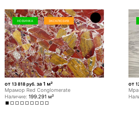
НОВИНКА
ЭКСКЛЮЗИВ
от
за 1 м²
от
13 818 руб.
1
Мрамор Red Conglomerate
Мрам
Наличие:
199.291 м²
Нал