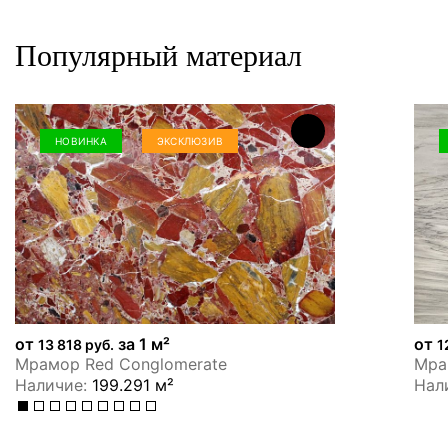
Популярный материал
НОВИНКА
ЭКСКЛЮЗИВ
от
за 1 м²
от
13 818 руб.
1
Мрамор Red Conglomerate
Мрам
Наличие:
199.291 м²
Нал