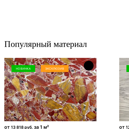
Популярный материал
НОВИНКА
ЭКСКЛЮЗИВ
от
за 1 м²
от
13 818 руб.
1