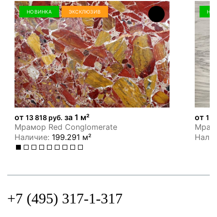
НОВИНКА
ЭКСКЛЮЗИВ
НО
от
за 1 м²
от
13 818 руб.
12 
Мрамор Red Conglomerate
Мрамо
Наличие:
199.291 м²
Нали
+7 (495) 317-1-317