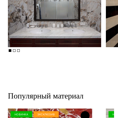
Популярный материал
НОВИНКА
ЭКСКЛЮЗИВ
НО