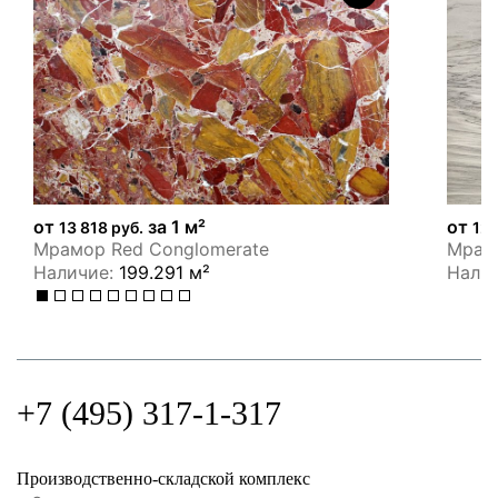
от
за 1 м²
от
13 818 руб.
12 
Мрамор Red Conglomerate
Мрамо
Наличие:
199.291 м²
Нали
+7 (495) 317-1-317
Производственно-складской комплекс