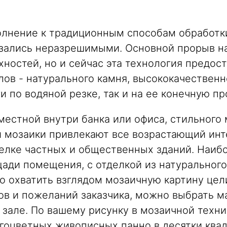
полнение к традицион­ным способам обработ
азались неразрешимы­ми. Основной прорыв н
хностей, но и сейчас эта технология предо
в - натурального камня, высококачественной
 по водяной резке, так и на ее ко­нечную п
местной внутри банка или офиса, стильного 
й мозаики привлекают все возрастающий инт
елке частных и общественных зданий. Наиб
щади помещения, с отделкой из натураль­ног
жно охватить взглядом мозаичную кар­тину це
ов и пожеланий заказчика, можно выбрать ма
але. По вашему рисунку в мозаичной техник
гоцвет­ных живописных панно в десятки ква