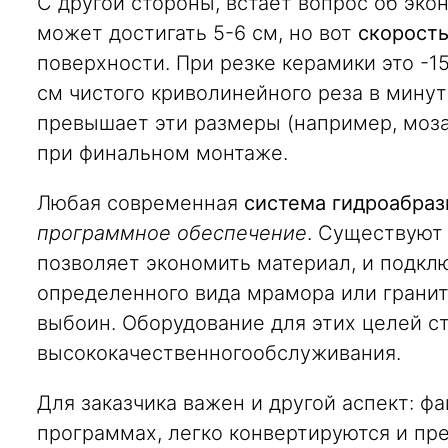
С другой стороны, встает вопрос об эко
может достигать 5-6 см, но вот
скорость
поверхности. При резке керамики это -1
см чистого кри­волинейного реза в минут
превышает эти размеры (например, мозаи
при финальном монтаже.
Любая современная
сис­тема гидроабра
программное обеспече­ние
. Существуют
позволяет экономить материал, и подкл
определенного вида мрамора или гранит
выбоин. Оборудование для этих целей ст
высококачественногообслуживания.
Для заказчика важен и другой аспект: ф
программах, легко конвертируются и пр