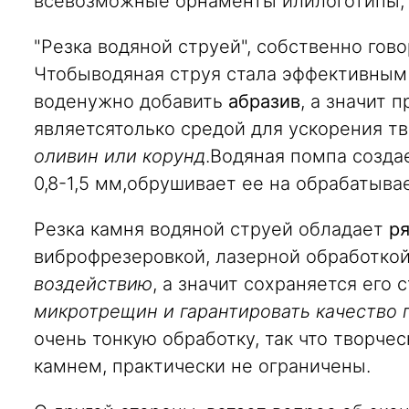
всевозможные орнаменты илилоготипы, 
"Резка водяной струей", собственно гово
Чтобыводяная струя стала эффективным 
воденужно добавить
абразив
, а значит 
являетсятолько средой для ускорения тв
оливин или корунд
.Водяная помпа созда
0,8-1,5 мм,обрушивает ее на обрабатыва
Резка камня водяной струей обладает
ря
виброфрезеровкой, лазерной обработкой
воздействию
, а значит сохраняется его
микротрещин и гарантировать качество 
очень тонкую обработку, так что творч
камнем, практически не ограничены.