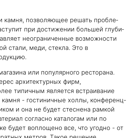
ки камня, позволяющее решать пробле­
аступит при достижении большей глуби­
ставляет неограниченные возможности
 стали, меди, стекла. Это в
родукцию.
магазина или популярного ресторана.
ерес архитектурных фирм,
олее типичным является встраивание
о камня - гостиничные холлы, конференц-
ликом и она не будет стеснена рам­кой
те­риал согласно каталогам или по
е будет воплощено все, что угодно - от
драт­ных метров. Такое решение