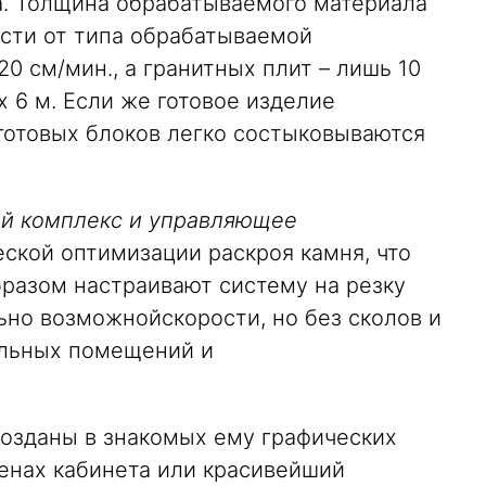
а. Тол­щина обрабатываемого материала
сти от типа обрабатываемой
0 см/мин., а гранитных плит – лишь 10
 6 м. Если же гото­вое изделие
 готовых блоков легко состыковываются
й комплекс и управля­ющее
ской оптимизации раскроя камня, что
разом настраивают систему на резку
ьно возможнойскорости, но без сколов и
иальных помещений и
 созданы в знакомых ему графических
енах кабинета или красивейший