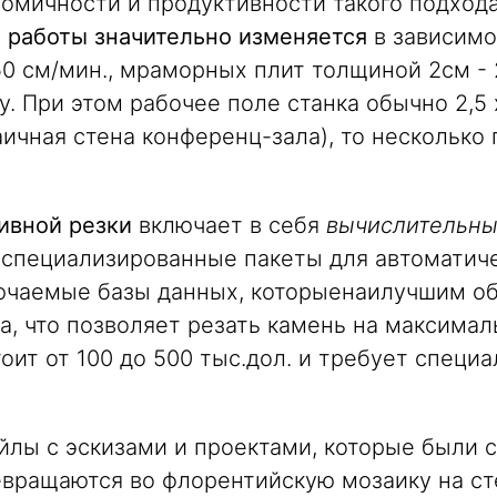
номичности и продуктивности такого подход
 работы значительно изменяется
в зависимо
50 см/мин., мраморных плит толщиной 2см - 2
у. При этом рабочее поле станка обычно 2,5 x
ч­ная стена конференц-зала), то несколько
зивной резки
включает в себя
вычисли­тельны
 специализированные пакеты для автоматиче
ючаемые базы данных, которыенаилучшим об
а, что позволяет резать камень на максимал
оит от 100 до 500 тыс.дол. и требует спец
айлы с эскизами и проектами, которые были
евращаются во флорентийскую мозаику на ст