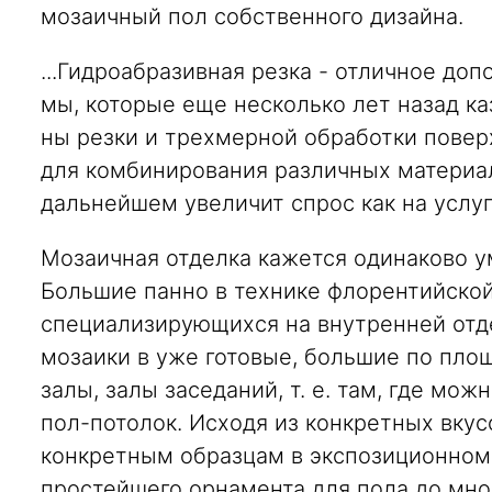
мозаичный пол собственного дизайна.
...Гидроабразивная резка - отличное до
мы, которые еще несколько лет назад к
ны резки и трехмерной обработки повер
для комбинирования различных материало
дальнейшем увеличит спрос как на услуги
Моза­ичная отделка кажется одинаково у
Боль­шие панно в технике флорентийско
специализирую­щихся на внутренней отд
мозаики в уже гото­вые, большие по пло
залы, залы засе­даний, т. е. там, где мо
пол-потолок. Исходя из конкретных вкус
конкретным образцам в экспозиционном з
про­стейшего орнамента для пола до мно