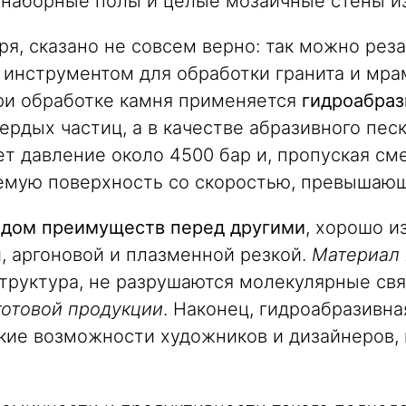
наборные полы и целые мозаичные стены из
ря, сказано не совсем верно: так можно реза
инструментом для обработки гранита и мрам
при обработке камня применяется
гидроабраз
ердых частиц, а в качестве абразивного пе
ет давление около 4500 бар и, пропуская с
емую по­верхность со скоростью, превышающ
дом преимуществ перед другими
, хорошо 
, аргоновой и плазменной резкой.
Материал 
 структура, не разрушаются молекулярные св
готовой продукции
. Наконец, гидроабразивн
еские возможности художников и дизайнеров,