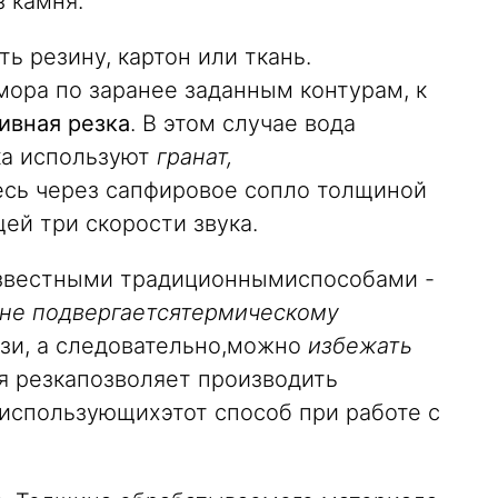
 камня.
ть резину, картон или ткань.
ора по заранее заданным контурам, к
ивная резка
. В этом случае вода
ска используют
гранат,
месь через сапфировое сопло толщиной
ей три скорости звука.
известными традиционнымиспособами -
не подвергаетсятермическому
язи, а следовательно,можно
избежать
ая резкапозволяет производить
 использующихэтот способ при работе с