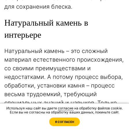
для сохранения блеска.
Натуральный камень в
интерьере
Натуральный камень – это сложный
материал естественного происхождения,
со своими преимуществами и
недостатками. А потому процесс выбора,
обработки, установки камня – процесс
весьма трудоемкий, требующий
специальных знаний и навыков. Только
Используя наш сайт вы даете
согласие
на обработку файлов cookie.
специалисты могут наиболее верно
Если вы не согласны на обработку ваших данных, покиньте сайт.
оценить пригодность того или иного
Я СОГЛАСЕН
камня для конкретного интерьера или