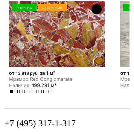
НОВИНКА
ЭКСКЛЮЗИВ
НО
от
за 1 м²
от
13 818 руб.
12 
Мрамор Red Conglomerate
Мрамо
Наличие:
199.291 м²
Нали
+7 (495) 317-1-317