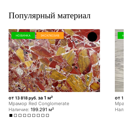
Популярный материал
НОВИНКА
ЭКСКЛЮЗИВ
НО
от
за 1 м²
от
13 818 руб.
12 
Мрамор Red Conglomerate
Мрамо
Наличие:
199.291 м²
Нали