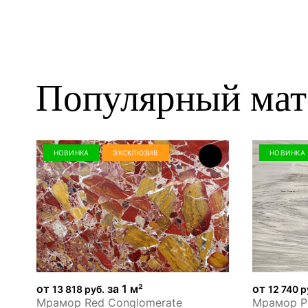
Популярный мат
НОВИНКА
ЭКСКЛЮЗИВ
НОВИНКА
от
за 1 м²
от
13 818 руб.
12 740 р
Мрамор Red Conglomerate
Мрамор Pa