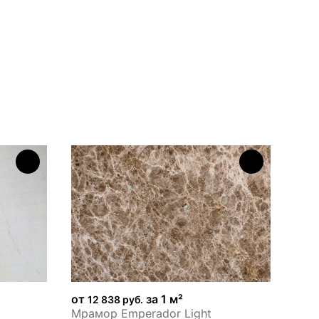
Н
от
за 1 м²
от
12 838 руб.
1
Мрамор Emperador Light
Мра