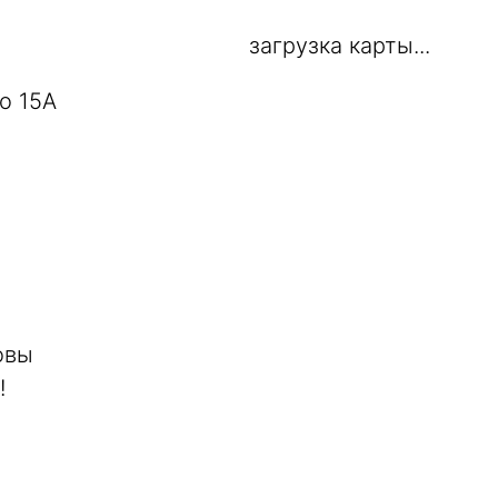
загрузка карты...
о 15А
овы
!