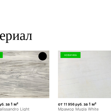
ериал
НОВИНКА
за 1 м²
от
за 1 м²
уб.
11 956 руб.
lissandro Light
Мрамор Mugla White