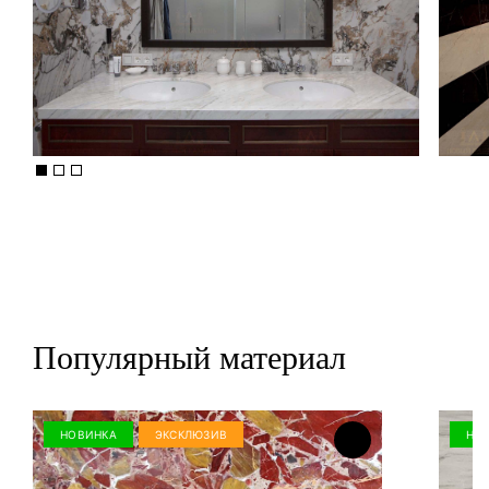
Популярный материал
НОВИНКА
ЭКСКЛЮЗИВ
НО