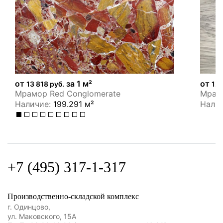
от
за 1 м²
от
13 818 руб.
12 
Мрамор Red Conglomerate
Мрамо
Наличие:
199.291 м²
Нали
+7 (495) 317-1-317
Производственно-складской комплекс
г. Одинцово,
ул. Маковского, 15А